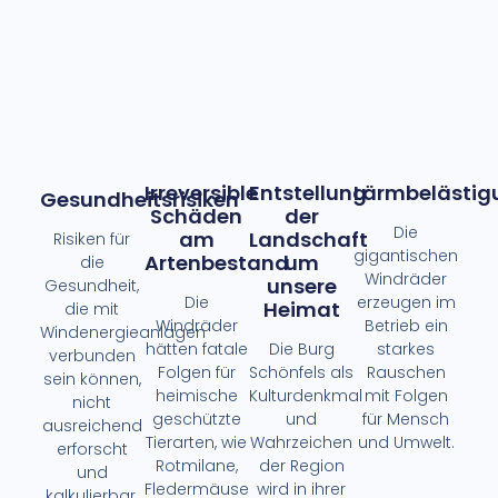
Irreversible
Entstellung
Lärmbelästig
Gesundheitsrisiken
Schäden
der
Die
am
Landschaft
Risiken für
gigantischen
Artenbestand
um
die
Windräder
unsere
Gesundheit,
Die
erzeugen im
Heimat
die mit
Windräder
Betrieb ein
Windenergieanlagen
hätten fatale
Die Burg
starkes
verbunden
Folgen für
Schönfels als
Rauschen
sein können,
heimische
Kulturdenkmal
mit Folgen
nicht
geschützte
und
für Mensch
ausreichend
Tierarten, wie
Wahrzeichen
und Umwelt.
erforscht
Rotmilane,
der Region
und
Fledermäuse
wird in ihrer
kalkulierbar.