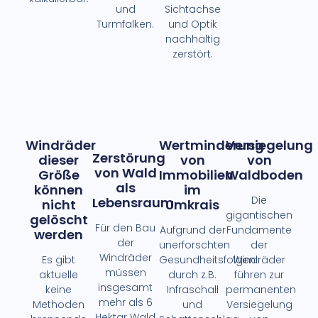
und
Sichtachse
Turmfalken.
und Optik
nachhaltig
zerstört.
Windräder
Wertminderung
Versiegelung
Zerstörung
dieser
von
von
von Wald
Größe
Immobilien
Waldboden
als
können
im
Die
Lebensraum
nicht
Umkrais
gigantischen
gelöscht
Für den Bau
Aufgrund der
Fundamente
werden
der
unerforschten
der
Windräder
Es gibt
Gesundheitsfolgen
Windräder
müssen
aktuelle
durch z.B.
führen zur
insgesamt
keine
Infraschall
permanenten
mehr als 6
Methoden
und
Versiegelung
Hektar Wald