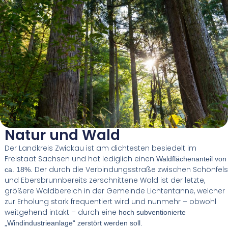
Natur und Wald
Der Landkreis Zwickau ist am dichtesten besiedelt im
Freistaat Sachsen und hat lediglich einen
Waldflächenanteil von
Der durch die Verbindungsstraße zwischen Schönfels
ca. 18%.
und Ebersbrunnbereits zerschnittene Wald ist der letzte,
größere Waldbereich in der Gemeinde Lichtentanne, welcher
zur Erholung stark frequentiert wird und nunmehr – obwohl
weitgehend intakt – durch eine
hoch subventionierte
„Windindustrieanlage“ zerstört werden soll.