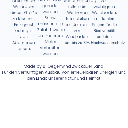
brennende
Schattenschlag
von
gerodet
Windräder
fallen die
wichtigem
werden.
dieser Größe
Werte von
Waldboden,
Bspw.
zu löschen.
Immobilien
mit
fatalen
müssen alle
Einzige ist
im Umkreis
Folgen für die
Zufahrtswege
Lösung ist
von
Biodiversität
um mehrere
das
Windrädern
und den
Meter
Abbrennen
.
um bis zu 8%
Hochwasserschutz.
verbreitert
lassen.
werden.
Made by BI Gegenwind Zwickauer Land.
Für den vernünftigen Ausbau von erneuerbaren Energien und
den Erhalt unserer Natur und Heimat.